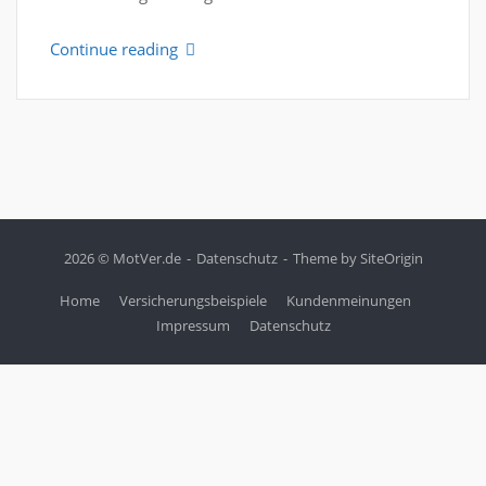
Continue reading
2026 © MotVer.de
Datenschutz
Theme by
SiteOrigin
Home
Versicherungsbeispiele
Kundenmeinungen
Impressum
Datenschutz